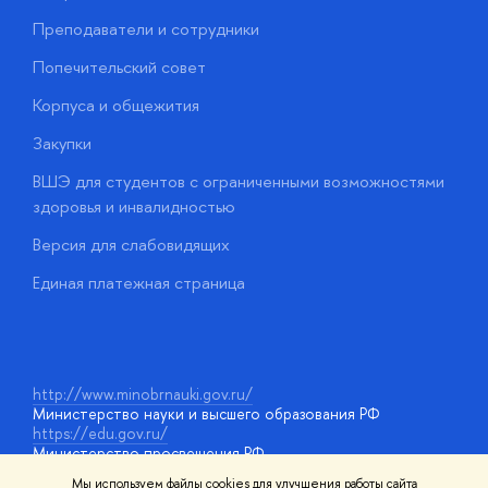
Преподаватели и сотрудники
О
Попечительский совет
П
Корпуса и общежития
П
Закупки
Д
ВШЭ для студентов с ограниченными возможностями
Д
здоровья и инвалидностью
А
Версия для слабовидящих
О
Единая платежная страница
у
http://www.minobrnauki.gov.ru/
Министерство науки и высшего образования РФ
https://edu.gov.ru/
Министерство просвещения РФ
https://elearning.hse.ru/mooc
Мы используем файлы cookies для улучшения работы сайта