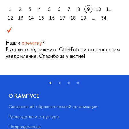
1
2
3
4
5
6
7
8
9
10
11
12
13
14
15
16
17
18
19
...
34
Нашли
опечатку
?
Выделите её, нажмите Ctrl+Enter и отправьте нам
уведомление. Спасибо за участие!
О КАМПУСЕ
Сведения об образовательной организации
М
Руководство и структура
М
Подразделения
Д