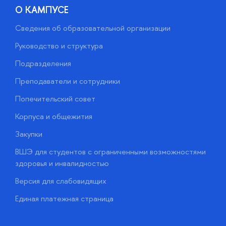
О КАМПУСЕ
Сведения об образовательной организации
М
Руководство и структура
М
Подразделения
Д
Преподаватели и сотрудники
О
Попечительский совет
П
Корпуса и общежития
П
Закупки
Д
ВШЭ для студентов с ограниченными возможностями
Д
здоровья и инвалидностью
А
Версия для слабовидящих
О
Единая платежная страница
у