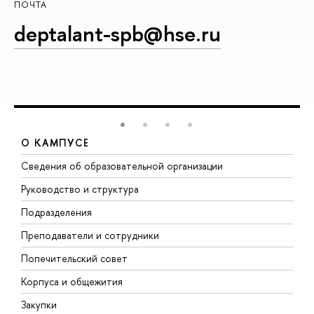
ПОЧТА
deptalant-spb@hse.ru
О КАМПУСЕ
Сведения об образовательной организации
М
Руководство и структура
М
Подразделения
Д
Преподаватели и сотрудники
О
Попечительский совет
П
Корпуса и общежития
П
Закупки
Д