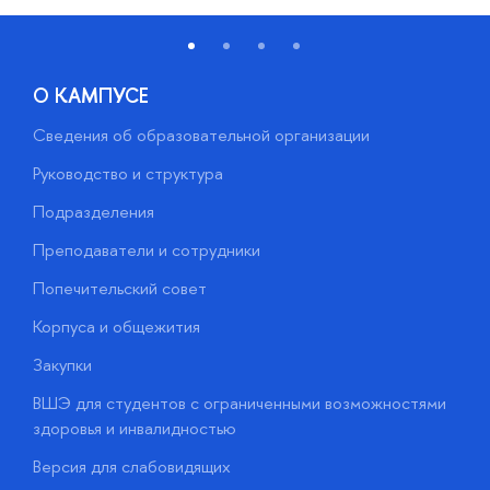
О КАМПУСЕ
Сведения об образовательной организации
М
Руководство и структура
М
Подразделения
Д
Преподаватели и сотрудники
О
Попечительский совет
П
Корпуса и общежития
П
Закупки
Д
ВШЭ для студентов с ограниченными возможностями
Д
здоровья и инвалидностью
А
Версия для слабовидящих
О