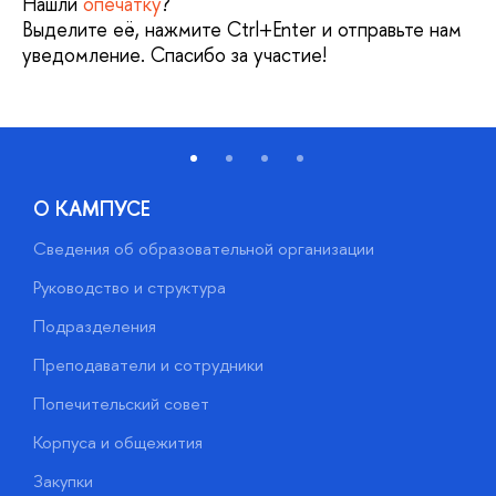
Нашли
опечатку
?
Выделите её, нажмите Ctrl+Enter и отправьте нам
уведомление. Спасибо за участие!
О КАМПУСЕ
Сведения об образовательной организации
М
Руководство и структура
М
Подразделения
Д
Преподаватели и сотрудники
О
Попечительский совет
П
Корпуса и общежития
П
Закупки
Д