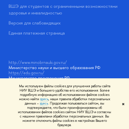
ВШЭ для студентов с ограниченными возможностями
Д
здоровья и инвалидностью
А
Версия для слабовидящих
О
Единая платежная страница
у
http://www.minobrnauki.gov.ru/
Министерство науки и высшего образования РФ
https://edu.gov.ru/
Министерство просвещения РФ
https://elearning.hse.ru/mooc
Мы используем файлы cookies для улучшения работы сайта
Массовые открытые онлайн-курсы
НИУ ВШЭ и большего удобства его использования. Более
подробную информацию об использовании файлов cookies
можно найти
здесь
, наши правила обработки персональных
данных –
здесь
. Продолжая пользоваться сайтом, вы
✖
© НИУ ВШЭ 1993–2026
Адреса и контакты
Условия
подтверждаете, что были проинформированы об
использования материалов
Политика конфиденциальности
Карта
использовании файлов cookies сайтом НИУ ВШЭ и согласны
сайта
с нашими правилами обработки персональных данных. Вы
Шрифты HSE Sans и HSE Slab разработаны в
Школе дизайна НИУ
можете отключить файлы cookies в настройках Вашего
ВШЭ
браузера.
Редактору