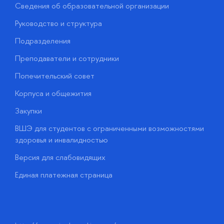
Сведения об образовательной организации
М
Руководство и структура
М
Подразделения
Д
Преподаватели и сотрудники
О
Попечительский совет
П
Корпуса и общежития
П
Закупки
Д
ВШЭ для студентов с ограниченными возможностями
Д
здоровья и инвалидностью
А
Версия для слабовидящих
О
Единая платежная страница
у