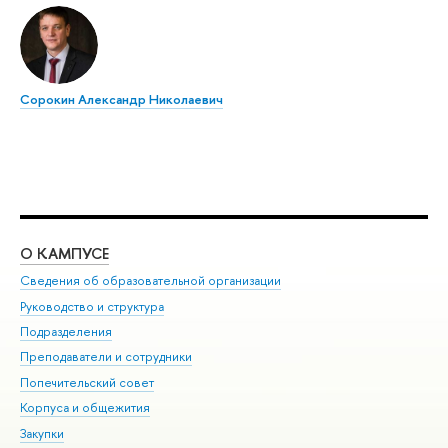
Сорокин Александр Николаевич
О КАМПУСЕ
ОБ
Сведения об образовательной организации
Мер
Руководство и структура
Мер
Подразделения
Дов
Преподаватели и сотрудники
Ол
Попечительский совет
При
Корпуса и общежития
При
Закупки
Ди