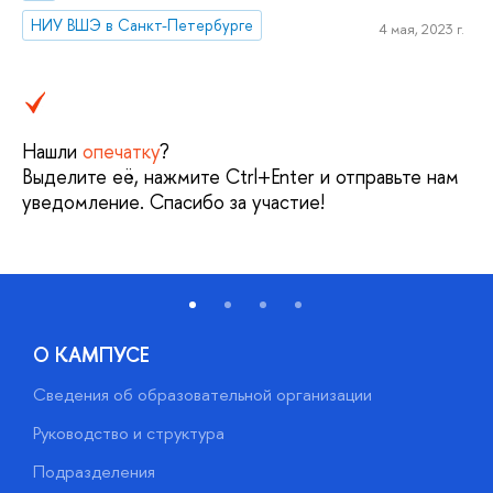
НИУ ВШЭ в Санкт-Петербурге
4 мая, 2023 г.
Нашли
опечатку
?
Выделите её, нажмите Ctrl+Enter и отправьте нам
уведомление. Спасибо за участие!
О КАМПУСЕ
Сведения об образовательной организации
М
Руководство и структура
М
Подразделения
Д