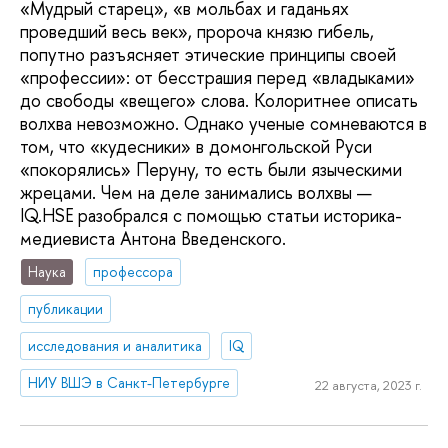
«Мудрый старец», «в мольбах и гаданьях
проведший весь век», пророча князю гибель,
попутно разъясняет этические принципы своей
«профессии»: от бесстрашия перед «владыками»
до свободы «вещего» слова. Колоритнее описать
волхва невозможно. Однако ученые сомневаются в
том, что «кудесники» в домонгольской Руси
«покорялись» Перуну, то есть были языческими
жрецами. Чем на деле занимались волхвы —
IQ.HSE разобрался с помощью статьи историка-
медиевиста Антона Введенского.
Наука
профессора
публикации
исследования и аналитика
IQ
НИУ ВШЭ в Санкт-Петербурге
22 августа, 2023 г.