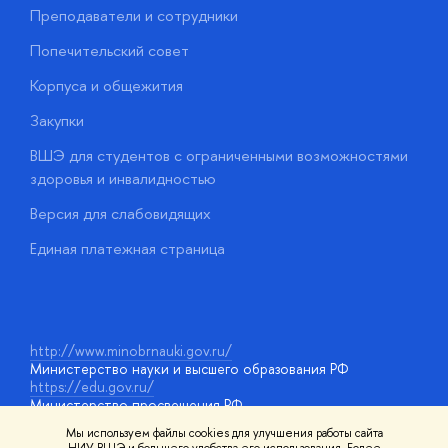
Преподаватели и сотрудники
О
Попечительский совет
П
Корпуса и общежития
П
Закупки
Д
ВШЭ для студентов с ограниченными возможностями
Д
здоровья и инвалидностью
А
Версия для слабовидящих
О
Единая платежная страница
у
http://www.minobrnauki.gov.ru/
Министерство науки и высшего образования РФ
https://edu.gov.ru/
Министерство просвещения РФ
https://elearning.hse.ru/mooc
Мы используем файлы cookies для улучшения работы сайта
Массовые открытые онлайн-курсы