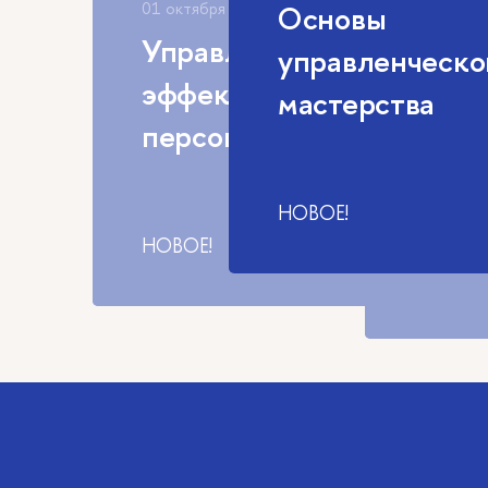
01 октября
Управление
07 октяб
Управление
изменениями 
Осно
эффективностью
бизнес-лидеро
упра
персонала
маст
Инструменты транформ
НОВОЕ!
НОВОЕ!