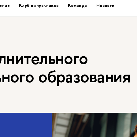
ение
Клуб выпускников
Команда
Новости
лнительного
ного образования