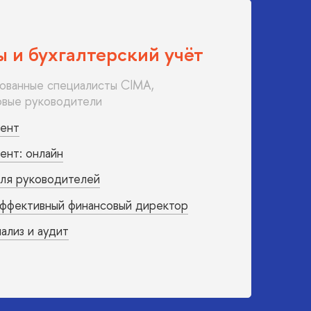
 и бухгалтерский учёт
ванные специалисты CIMA,
вые руководители
ент
нт: онлайн
для руководителей
эффективный финансовый директор
нализ и аудит