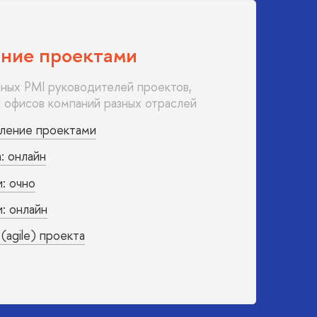
ние проектами
ных PMI руководителей проектов,
 офисов компаний разных отраслей
вление проектами
: онлайн
: очно
: онлайн
(agile) проекта