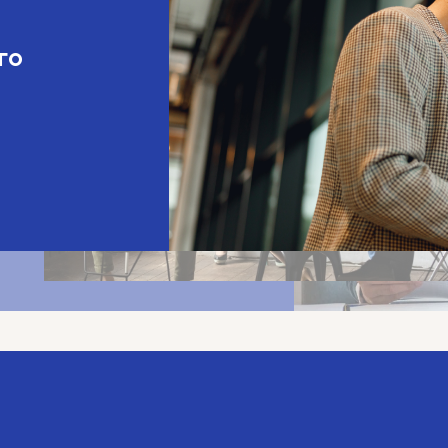
ря
для
вы
в
вленческого
ерства
ации бизнеса