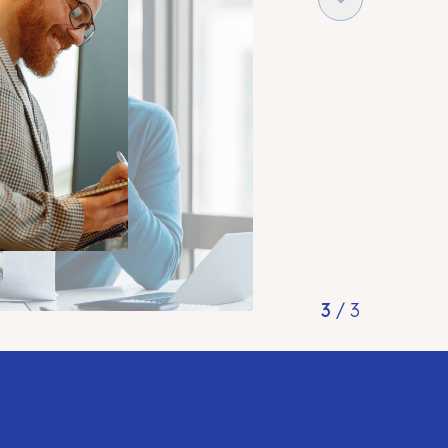
1
/
3