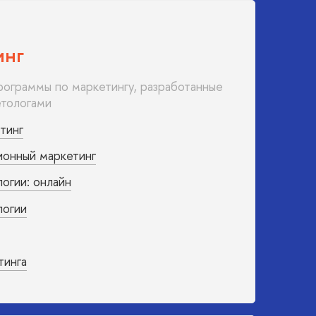
инг
программы по маркетингу, разработанные
тологами
тинг
ионный маркетинг
огии: онлайн
логии
тинга