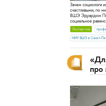
Зачем социологи и
счастливыми, по 
ВШЭ Эдуардом Пона
социальное равенс
Экспертиза
профе
НИУ ВШЭ в Санкт-Пе
«Дл
про