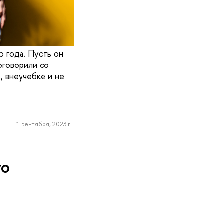
о года. Пусть он
оговорили со
, внеучебке и не
1 сентября, 2023 г.
то