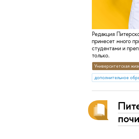
Редакция Питерско
принесет много пр
студентами и препо
только.
Университетская жиз
дополнительное обр
Пите
почи