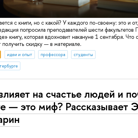
ается с книги, но с какой? У каждого по-своему: это и о
Редакция попросила преподавателей шести факультетов 
де» книгу, которая вдохновит накануне 1 сентября. Что
т получить скидку — в материале.
идеи и опыт
профессора
студенты
тербурге
влияет на счастье людей и п
е — это миф? Рассказывает 
арин