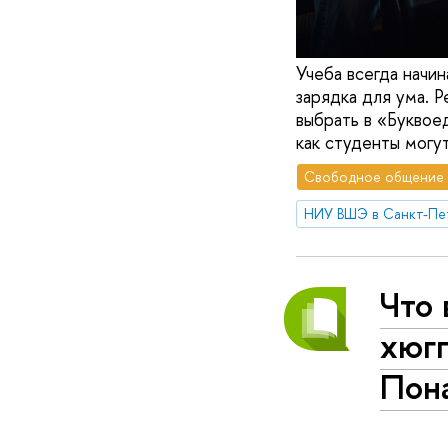
Учеба всегда начин
зарядка для ума. 
выбрать в «Буквое
как студенты могу
Свободное общение
НИУ ВШЭ в Санкт-Пе
Что 
хюгг
Пон