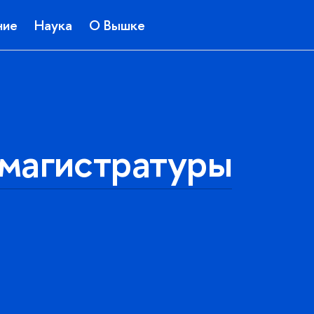
ние
Наука
О Вышке
магистратуры