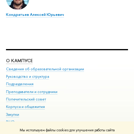
Кондратьев Алексей Юрьевич
О КАМПУСЕ
ОБ
Сведения об образовательной организации
Мер
Руководство и структура
Мер
Подразделения
Дов
Преподаватели и сотрудники
Ол
Попечительский совет
При
Корпуса и общежития
При
Закупки
Ди
ВШЭ для студентов с ограниченными возможностями
До
здоровья и инвалидностью
Ас
Мы используем файлы cookies для улучшения работы сайта