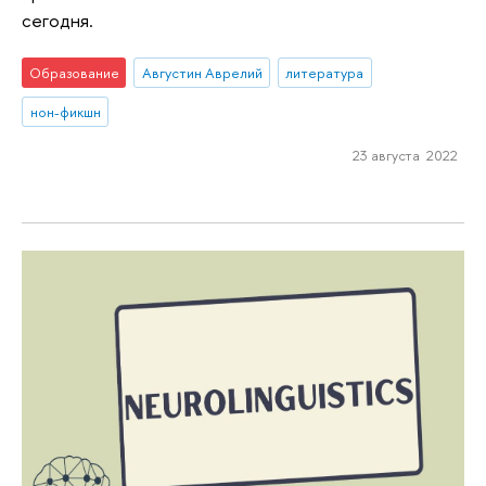
сегодня.
Образование
Августин Аврелий
литература
нон-фикшн
23 августа 2022