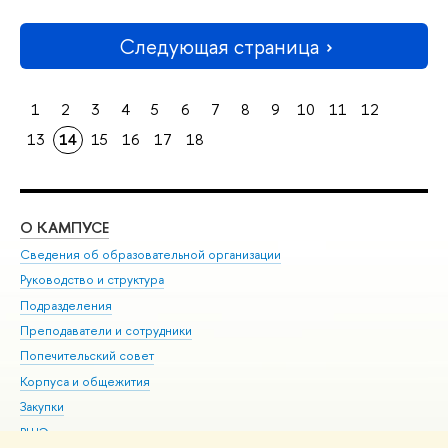
Следующая страница
1
2
3
4
5
6
7
8
9
10
11
12
13
14
15
16
17
18
О КАМПУСЕ
ОБ
Сведения об образовательной организации
Мер
Руководство и структура
Мер
Подразделения
Дов
Преподаватели и сотрудники
Ол
Попечительский совет
При
Корпуса и общежития
При
Закупки
Ди
ВШЭ для студентов с ограниченными возможностями
До