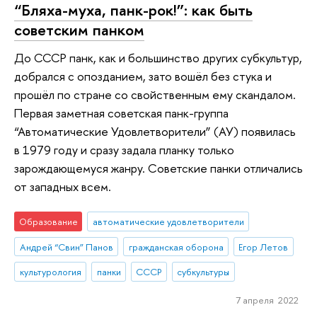
“Бляха-муха, панк-рок!”: как быть
советским панком
До СССР панк, как и большинство других субкультур,
добрался с опозданием, зато вошёл без стука и
прошёл по стране со свойственным ему скандалом.
Первая заметная советская панк-группа
“Автоматические Удовлетворители” (АУ) появилась
в 1979 году и сразу задала планку только
зарождающемуся жанру. Советские панки отличались
от западных всем.
Образование
автоматические удовлетворители
Андрей “Свин” Панов
гражданская оборона
Егор Летов
культурология
панки
СССР
субкультуры
7 апреля 2022