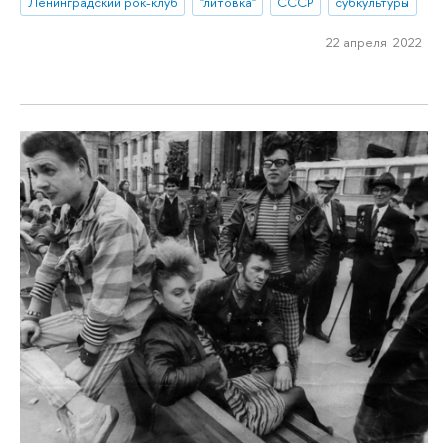
Ленинградский рок-клуб
"литовка"
СССР
субкультуры
22 апреля 2022