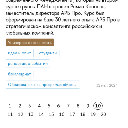
курсе группы ПАН в провел Роман Копосов,
заместитель директора АРБ Про. Курс был
сформирован на базе 30 летнего опыта АРБ Про в
стратегическом консалтинге российских и
глобальных компаний.
Университетская жизнь
идеи и опыт
студенты
репортаж о событии
бакалавриат
Образовательная программа «Международная программа по бизнесу и экономике»
31 мая, 2024 г.
1
2
3
4
5
6
7
8
9
10
11
12
13
14
15
16
17
18
19
20