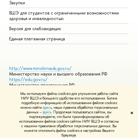
Закупки
Д
ВШЭ для студентов с ограниченными возможностями
Д
здоровья и инвалидностью
А
Версия для слабовидящих
О
Единая платежная страница
http://www.minobrnauki.gov.ru/
Министерство науки и высшего образования РФ
https://edu.gov.ru/
Министерство просвещения РФ
https://elearning.hse.ru/mooc
Мы используем файлы cookies для улучшения работы сайта
Массовые открытые онлайн-курсы
НИУ ВШЭ и большего удобства его использования. Более
подробную информацию об использовании файлов cookies
можно найти
здесь
, наши правила обработки персональных
данных –
здесь
. Продолжая пользоваться сайтом, вы
✖
© НИУ ВШЭ 1993–2026
Адреса и контакты
Условия
подтверждаете, что были проинформированы об
использования материалов
Политика конфиденциальности
Карта
использовании файлов cookies сайтом НИУ ВШЭ и согласны
сайта
с нашими правилами обработки персональных данных. Вы
Шрифты HSE Sans и HSE Slab разработаны в
Школе дизайна НИУ
можете отключить файлы cookies в настройках Вашего
ВШЭ
браузера.