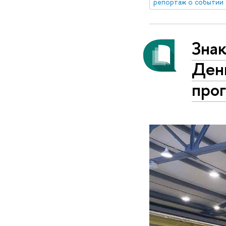
репортаж о событии
Знак
Ден
про