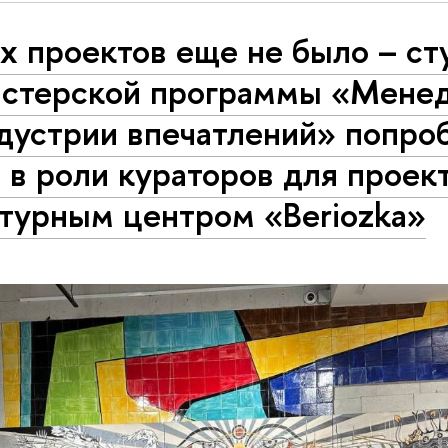
х проектов еще не было – с
истерской программы «Мене
ндустрии впечатлений» попро
 в роли кураторов для проек
ьтурным центром «Beriozka»