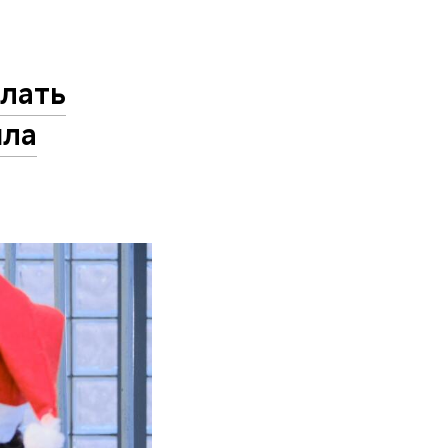
лать
шла