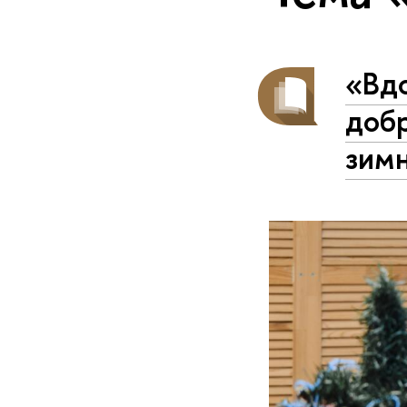
«Вдо
доб
зим