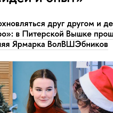
хновляться друг другом и де
ро»: в Питерской Вышке про
няя Ярмарка ВолВШЭбников