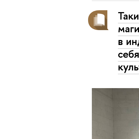
Таки
маг
в и
себя
кул