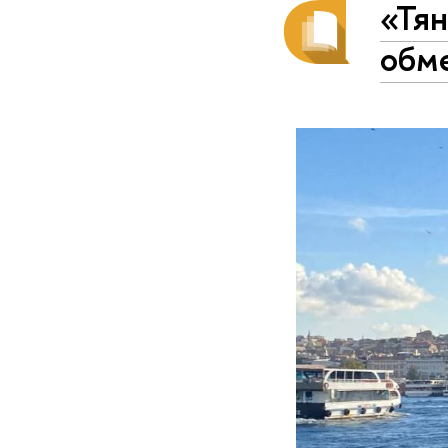
«Тян
обм