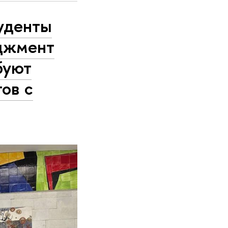
туденты
джмент
буют
тов с