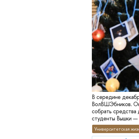
В середине декабр
ВолВШЭбников. Она
собрать средства 
студенты Вышки — 
Университетская жиз