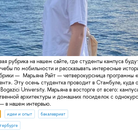
вая рубрика на нашем сайте, где студенты кампуса буду
учебы по мобильности и рассказывать интересные истори
убрики — Марьяна Райт — четверокурсница программы
нт». Эту осень студентка проводит в Стамбуле, куда о
Bogazici University. Марьяна в восторге от всего: кампу
твенной архитектуры и домашних посиделок с однокурс
— в нашем интервью.
идеи и опыт
бакалавриат
тербурге