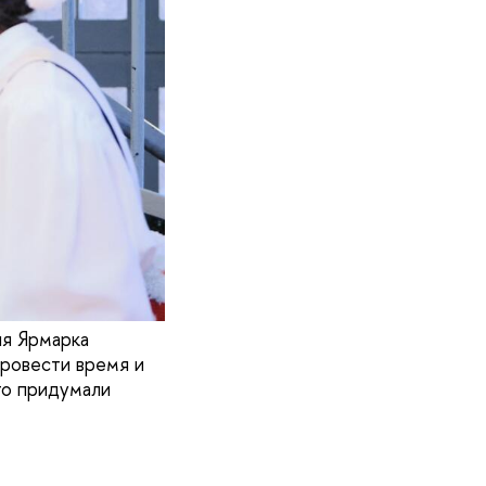
яя Ярмарка
провести время и
то придумали