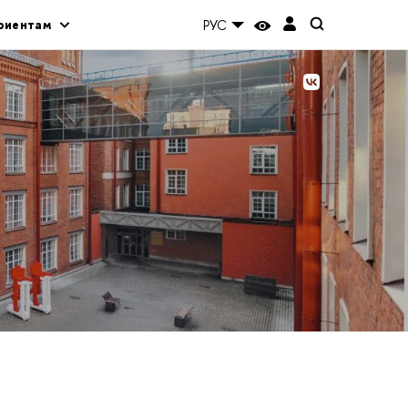
риентам
РУС