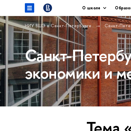
О школе
Образо
НИУ ВШЭ в Санкт-Петербурге
Санкт-Пете
Санкт-Петербу
экономики и м
Тема 