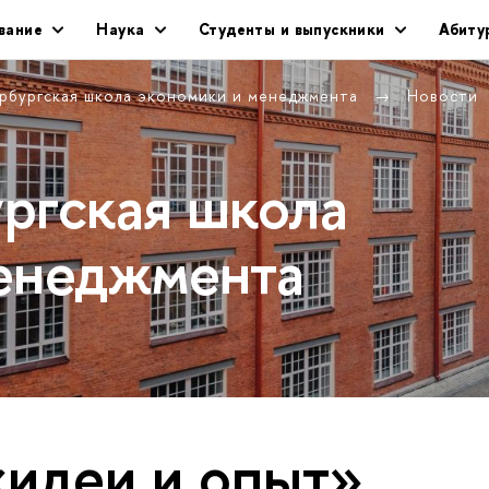
вание
Наука
Студенты и выпускники
Абиту
рбургская школа экономики и менеджмента
Новости
ргская школа
енеджмента
«идеи и опыт»