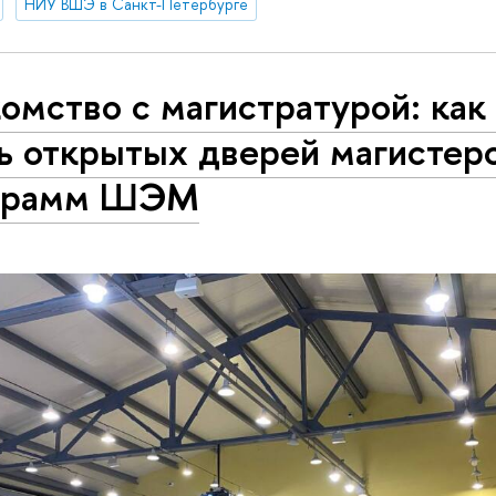
НИУ ВШЭ в Санкт-Петербурге
омство с магистратурой: как
ь открытых дверей магистер
грамм ШЭМ