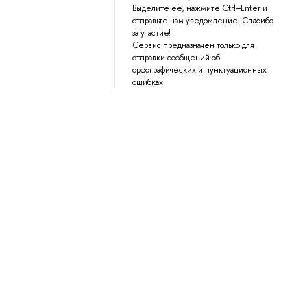
Выделите её, нажмите Ctrl+Enter и
отправьте нам уведомление. Спасибо
за участие!
Сервис предназначен только для
отправки сообщений об
орфографических и пунктуационных
ошибках.