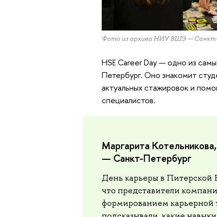
Фото из архива НИУ ВШЭ — Санкт
HSE Career Day — одно из сам
Петербург. Оно знакомит студ
актуальных стажировок и помо
специалистов.
Маргарита Котельникова
— Санкт-Петербург
День карьеры в Питерской 
что представители компани
формированием карьерной т
подсказывали, какие навыки