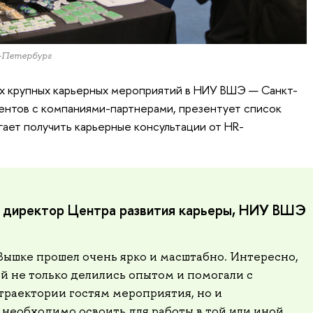
-Петербург
ых крупных карьерных мероприятий в НИУ ВШЭ — Санкт-
ентов с компаниями-партнерами, презентует список
гает получить карьерные консультации от HR-
, директор Центра развития карьеры, НИУ ВШЭ
Вышке прошел очень ярко и масштабно. Интересно,
й не только делились опытом и помогали с
раектории гостям мероприятия, но и
 необходимо освоить для работы в той или иной