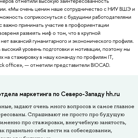
неров отметили высокую заинтересованность
тии. «Мы очень ценим наше сотрудничество с НИУ ВШЭ и
озможность соприкоснуться с будущими работодателями
ас важно принимать участие в профориентации
вовремя развеять миф о том, что в крупной
нет вакансий гуманитарного и экономического профиля.
ь высокий уровень подготовки и мотивации, поэтому мы
их на стажировку в нашу команду по профилям IT,
ck office», — отметили представители BIOCAD.
отдела маркетинга по Северо-Западу hh.ru
ные, задают очень много вопросов и самое главное
ересованы. Спрашивают не просто про будущую
о именно про стажировки, внеучебную занятость,
к правильно себя вести на собеседовании,