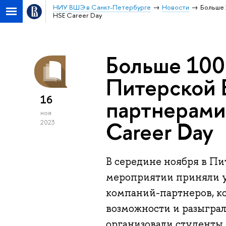
НИУ ВШЭ в Санкт-Петербурге
Новости
Больше 
HSE Career Day
Больше 100
Питерской 
16
партнерами
ноя
Career Day
2023
В середине ноября в Пи
мероприятии приняли уч
компаний-партнеров, к
возможности и разыграл
организовали студенты 