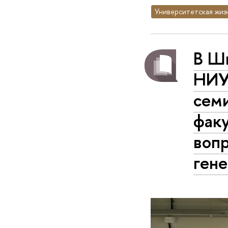
Университетская жиз
В Ш
НИУ
сем
фак
вопр
гене