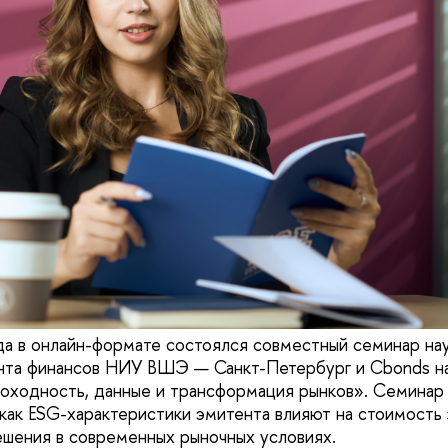
да в онлайн-формате состоялся совместный семинар на
нта финансов НИУ ВШЭ — Санкт-Петербург и Cbonds на
доходность, данные и трансформация рынков». Семинар
как ESG-характеристики эмитента влияют на стоимость 
шения в современных рыночных условиях.