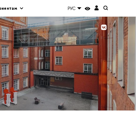
риентам
РУС