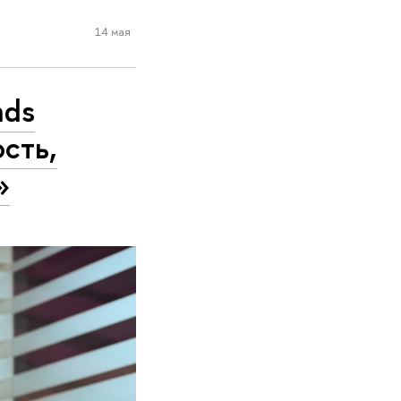
14 мая
nds
сть,
»