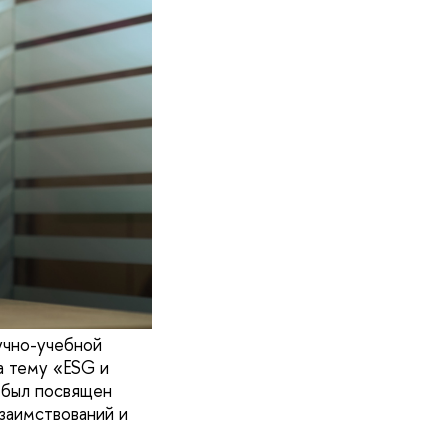
учно-учебной
 тему «ESG и
 был посвящен
заимствований и