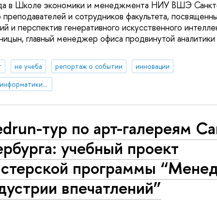
ода в Школе экономики и менеджмента НИУ ВШЭ Санкт
 преподавателей и сотрудников факультета, посвященн
ий и перспектив генеративного искусственного интелл
ницын, главный менеджер офиса продвинутой аналитики
т
не учеба
репортаж о событии
инновации
Департамент бизнес-информатики и операционного менеджмента
drun-тур по арт-галереям Са
рбурга: учебный проект
истерской программы “Мене
дустрии впечатлений”