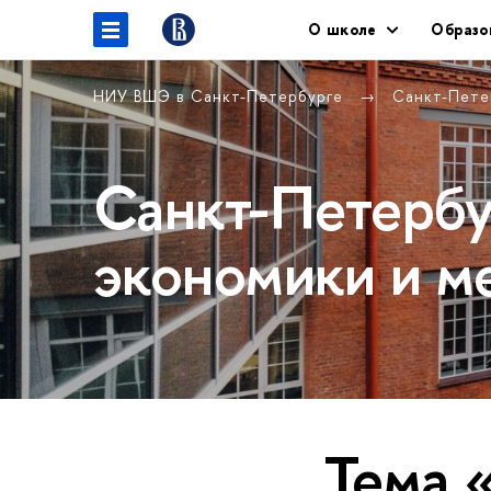
О школе
Образо
НИУ ВШЭ в Санкт-Петербурге
Санкт-Пете
Санкт-Петербу
экономики и м
Тема 