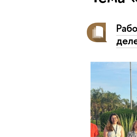
Раб
дел