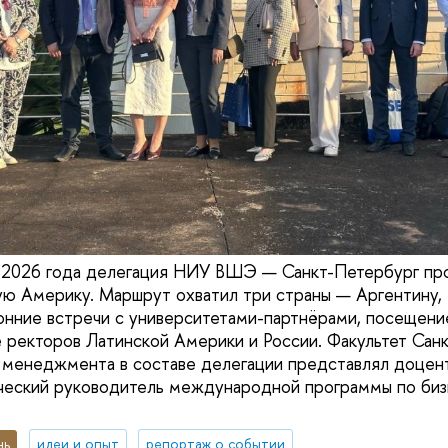
я 2026 года делегация НИУ ВШЭ — Санкт-Петербург пр
ую Америку. Маршрут охватил три страны — Аргентину,
онние встречи с университетами-партнёрами, посещени
е ректоров Латинской Америки и России. Факультет Сан
 менеджмента в составе делегации представлял доцен
ческий руководитель международной программы по биз
нь
идеи и опыт
репортаж о событии