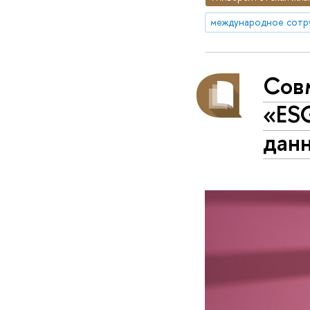
международное сотр
Сов
«ESG
дан