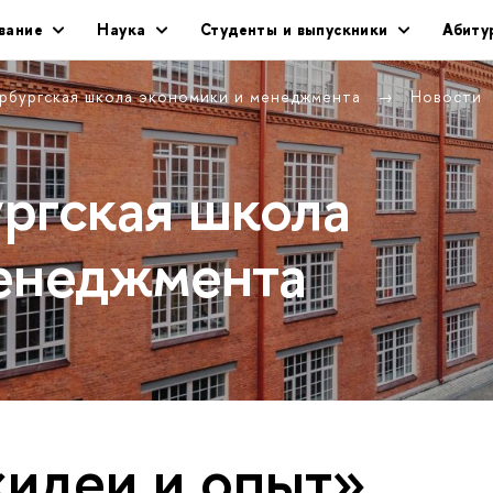
вание
Наука
Студенты и выпускники
Абиту
рбургская школа экономики и менеджмента
Новости
ргская школа
енеджмента
«идеи и опыт»