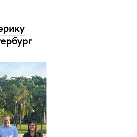
ерику
ербург