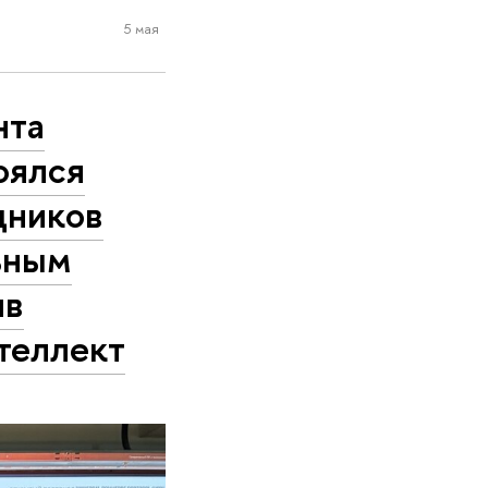
5 мая
нта
оялся
дников
ьным
ив
теллект