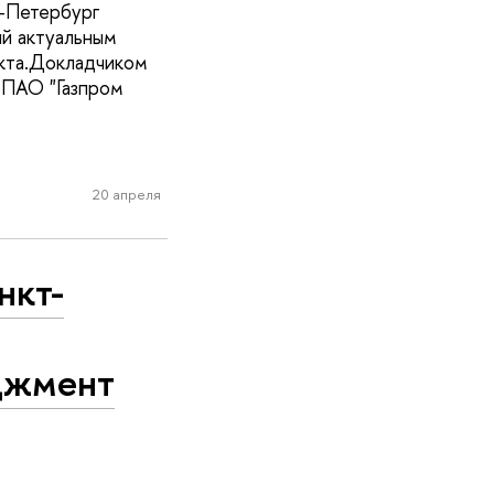
-Петербург
ый актуальным
екта.Докладчиком
 ПАО "Газпром
20 апреля
нкт-
джмент