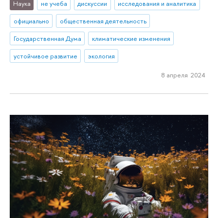
Наука
не учеба
дискуссии
исследования и аналитика
официально
общественная деятельность
Государственная Дума
климатические изменения
устойчивое развитие
экология
8 апреля 2024