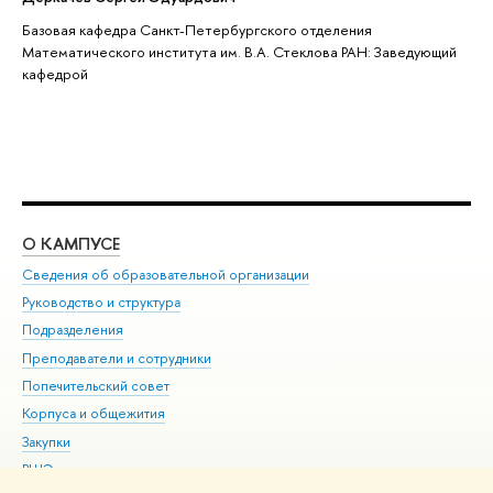
Базовая кафедра Санкт-Петербургского отделения
Математического института им. В.А. Стеклова РАН: Заведующий
кафедрой
О КАМПУСЕ
ОБ
Сведения об образовательной организации
Мер
Руководство и структура
Мер
Подразделения
Дов
Преподаватели и сотрудники
Ол
Попечительский совет
При
Корпуса и общежития
При
Закупки
Ди
ВШЭ для студентов с ограниченными возможностями
До
здоровья и инвалидностью