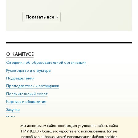
Показать все
О КАМПУСЕ
ОБ
Сведения об образовательной организации
Мер
Руководство и структура
Мер
Подразделения
Дов
Преподаватели и сотрудники
Ол
Попечительский совет
При
Корпуса и общежития
При
Закупки
Ди
ВШЭ для студентов с ограниченными возможностями
До
здоровья и инвалидностью
Ас
Мы используем файлы cookies для улучшения работы сайта
Версия для слабовидящих
НИУ ВШЭ и большего удобства его использования. Более
Обр
подробную информацию об использовании файлов cookies