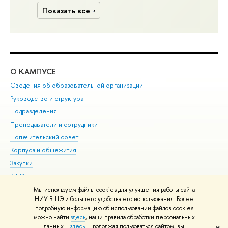
Показать все
О КАМПУСЕ
ОБ
Сведения об образовательной организации
Мер
Руководство и структура
Мер
Подразделения
Дов
Преподаватели и сотрудники
Ол
Попечительский совет
При
Корпуса и общежития
При
Закупки
Ди
ВШЭ для студентов с ограниченными возможностями
До
здоровья и инвалидностью
Ас
Мы используем файлы cookies для улучшения работы сайта
Версия для слабовидящих
НИУ ВШЭ и большего удобства его использования. Более
Обр
подробную информацию об использовании файлов cookies
Единая платежная страница
можно найти
здесь
, наши правила обработки персональных
данных –
здесь
. Продолжая пользоваться сайтом, вы