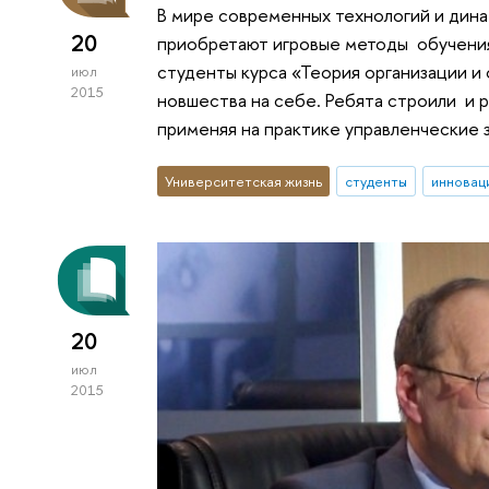
В мире современных технологий и дин
20
приобретают игровые методы обучения.
студенты курса «Теория организации 
июл
2015
новшества на себе. Ребята строили и 
применяя на практике управленческие 
Университетская жизнь
студенты
инновац
20
июл
2015