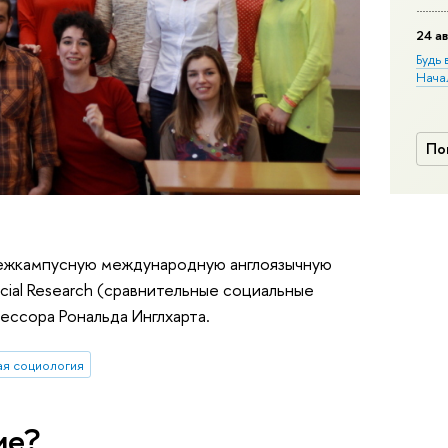
24 ав
Будь 
Нача
По
межкампусную международную англоязычную
cial Research (сравнительные социальные
ссора Рональда Инглхарта.
ая социология
ие?