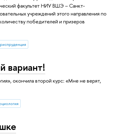
еский факультет НИУ ВШЭ – Санкт-
зовательных учреждений этого направления по
, количеству победителей и призеров
риспруденция
й вариант!
ия», окончила второй курс: «Мне не верят,
оциология
ышке