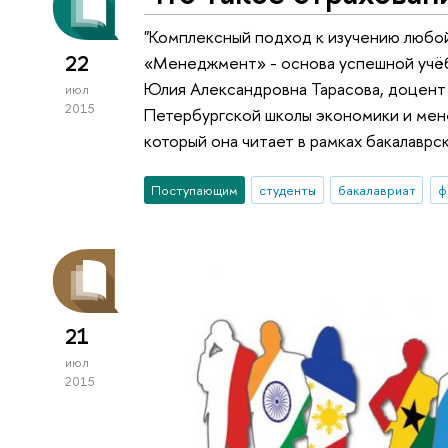
"Комплексный подход к изучению люб
22
«Менеджмент» - основа успешной учёб
Юлия Александровна Тарасова, доцент
июл
2015
Петербургской школы экономики и мен
который она читает в рамках бакалаврс
Поступающим
студенты
бакалавриат
ф
21
июл
2015