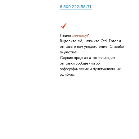
8 800 222-55-71
Нашли
опечатку
?
Выделите её, нажмите Ctrl+Enter и
отправьте нам уведомление. Спасибо
за участие!
Сервис предназначен только для
отправки сообщений об
орфографических и пунктуационных
ошибках.