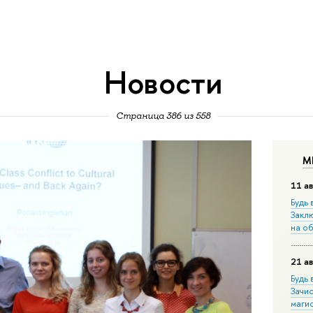
Новости
Страница 386 из 558
М
11 ав
Будь 
Закл
на о
21 ав
Будь 
Зачи
маги