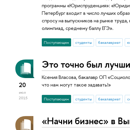
программы «Юриспруденция»: «Юридич
Петербург входит в число лучших обра
спросу на выпускников на рынке труда
олимпиад, среднему баллу ЕГЭ».
Поступающим
студенты
бакалавриат
ю
Это точно был лучши
Ксения Власова, бакалавр ОП «Социолог
20
что нам могут такое задавать!»
июл
2015
Поступающим
студенты
бакалавриат
с
«Начни бизнес» в В