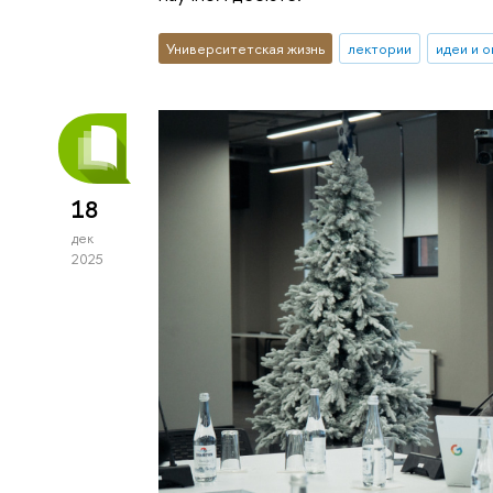
Университетская жизнь
лектории
идеи и 
18
дек
2025