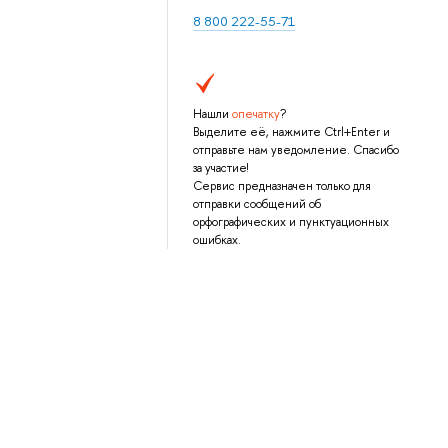
8 800 222-55-71
Нашли
опечатку
?
Выделите её, нажмите Ctrl+Enter и
отправьте нам уведомление. Спасибо
за участие!
Сервис предназначен только для
отправки сообщений об
орфографических и пунктуационных
ошибках.