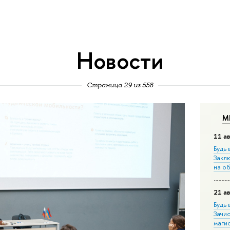
Новости
Страница 29 из 558
М
11 ав
Будь 
Закл
на о
21 ав
Будь 
Зачи
маги