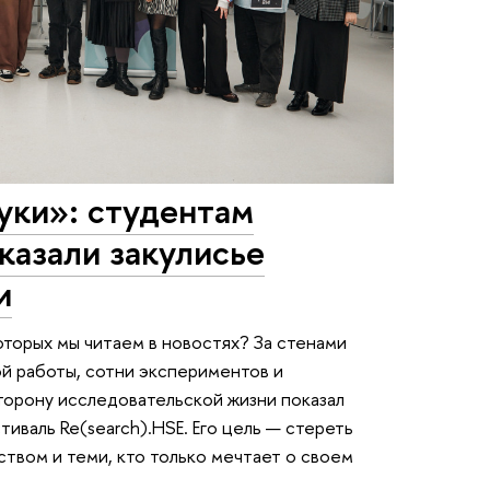
уки»: студентам
казали закулисье
и
оторых мы читаем в новостях? За стенами
й работы, сотни экспериментов и
торону исследовательской жизни показал
иваль Re(search).HSE. Его цель — стереть
твом и теми, кто только мечтает о своем