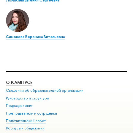
Ломакина Евгения Сергеевна
Симонова Вероника Витальевна
О КАМПУСЕ
ОБ
Сведения об образовательной организации
Мер
Руководство и структура
Мер
Подразделения
Дов
Преподаватели и сотрудники
Ол
Попечительский совет
При
Корпуса и общежития
При