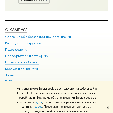
О КАМПУСЕ
ОБ
Сведения об образовательной организации
Мер
Руководство и структура
Мер
Подразделения
Дов
Преподаватели и сотрудники
Ол
Попечительский совет
При
Корпуса и общежития
При
Закупки
Ди
ВШЭ для студентов с ограниченными возможностями
До
здоровья и инвалидностью
Ас
Мы используем файлы cookies для улучшения работы сайта
Версия для слабовидящих
НИУ ВШЭ и большего удобства его использования. Более
Обр
подробную информацию об использовании файлов cookies
Единая платежная страница
можно найти
здесь
, наши правила обработки персональных
данных –
здесь
. Продолжая пользоваться сайтом, вы
✖
Редактору
подтверждаете, что были проинформированы об