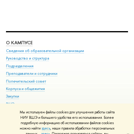
О КАМПУСЕ
ОБ
Сведения об образовательной организации
Мер
Руководство и структура
Мер
Подразделения
Дов
Преподаватели и сотрудники
Ол
Попечительский совет
При
Корпуса и общежития
При
Закупки
Ди
ВШЭ для студентов с ограниченными возможностями
До
здоровья и инвалидностью
Ас
Мы используем файлы cookies для улучшения работы сайта
Версия для слабовидящих
НИУ ВШЭ и большего удобства его использования. Более
Обр
подробную информацию об использовании файлов cookies
Единая платежная страница
можно найти
здесь
, наши правила обработки персональных
данных –
здесь
. Продолжая пользоваться сайтом, вы