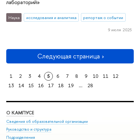
лабораторий»
Наука
исследования и аналитика
репортаж о событии
9 июля 2025
Следующая страница
1
2
3
4
5
6
7
8
9
10
11
12
13
14
15
16
17
18
19
...
28
О КАМПУСЕ
ОБ
Сведения об образовательной организации
Мер
Руководство и структура
Мер
Подразделения
Дов