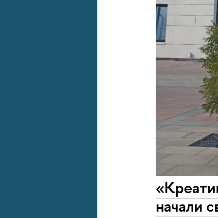
«Креати
начали с