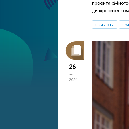
проекта «Много
диахроническом
идеи и опыт
сту
26
авг
2024