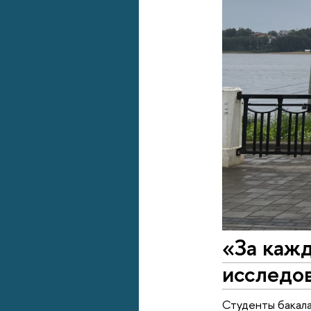
«За каж
исследо
Студенты бакал