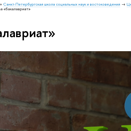
Санкт-Петербургская школа социальных наук и востоковедения
Ц
а «бакалавриат»
алавриат»