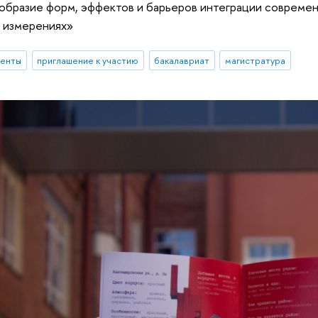
образие форм, эффектов и барьеров интеграции современ
 измерениях»
денты
приглашение к участию
бакалавриат
магистратура