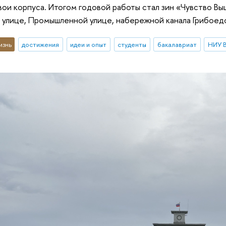
ои корпуса. Итогом годовой работы стал зин «Чувство Выш
улице, Промышленной улице, набережной канала Грибоедов
изнь
достижения
идеи и опыт
студенты
бакалавриат
НИУ 