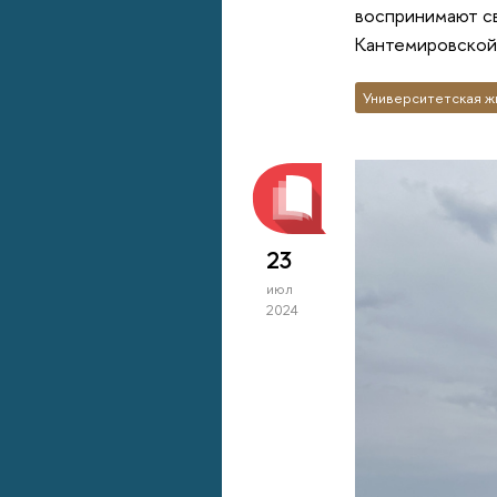
воспринимают св
Кантемировской 
Университетская ж
23
июл
2024