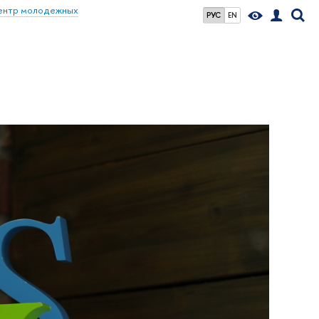
ентр молодежных
РУС
EN