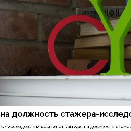
 на должность стажера-исслед
х исследований объявляет конкурс на должность стажер