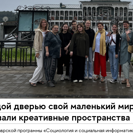
дой дверью свой маленький ми
вали креативные пространства
аврской программы «Социология и социальная информати