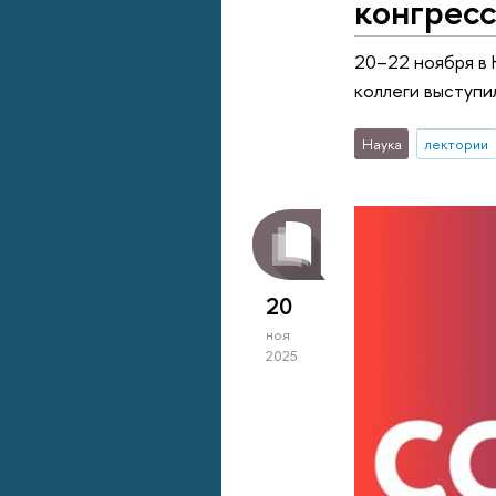
конгресс
20–22 ноября в 
коллеги выступи
Наука
лектории
20
ноя
2025