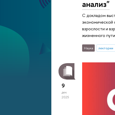
анализ"
С докладом выст
экономической 
взрослости и вз
жизненного пути
Наука
лектории
9
дек
2025