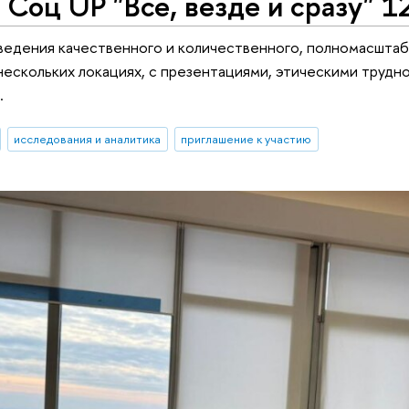
Соц UP "Все, везде и сразу" 1
ведения качественного и количественного, полномасштаб
нескольких локациях, с презентациями, этическими трудн
.
исследования и аналитика
приглашение к участию