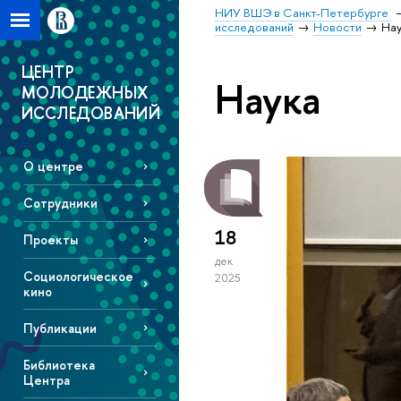
НИУ ВШЭ в Санкт-Петербурге
исследований
Новости
Нау
ЦЕНТР
Наука
МОЛОДЕЖНЫХ
ИССЛЕДОВАНИЙ
О центре
Сотрудники
18
Проекты
дек
Социологическое
2025
кино
Публикации
Библиотека
Центра