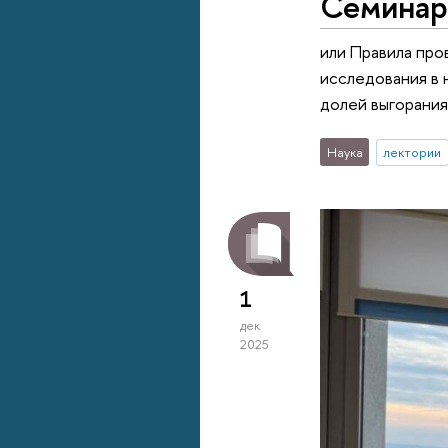
Семинар 
или Правила про
исследования в 
долей выгорания
Наука
лектории
1
дек
2025