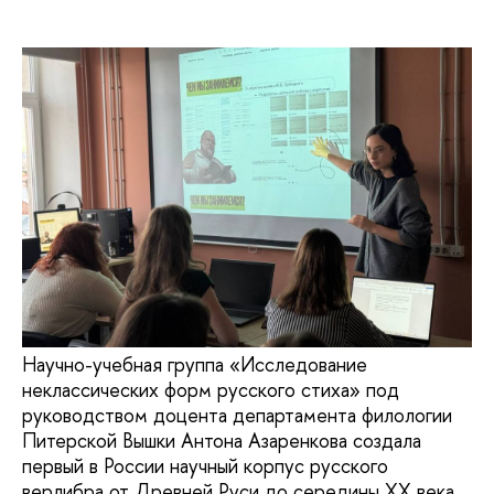
Научно-учебная группа «Исследование
неклассических форм русского стиха» под
руководством доцента департамента филологии
Питерской Вышки Антона Азаренкова создала
первый в России научный корпус русского
верлибра от Древней Руси до середины XX века.