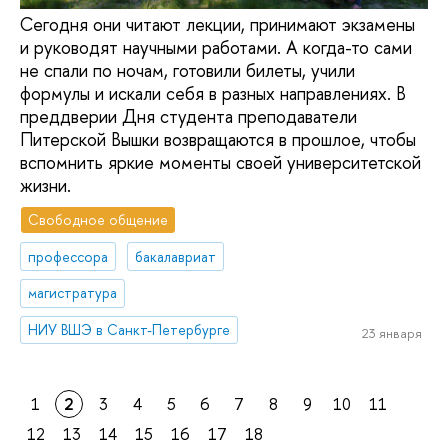
Сегодня они читают лекции, принимают экзамены
и руководят научными работами. А когда-то сами
не спали по ночам, готовили билеты, учили
формулы и искали себя в разных направлениях. В
преддверии Дня студента преподаватели
Питерской Вышки возвращаются в прошлое, чтобы
вспомнить яркие моменты своей университетской
жизни.
Свободное общение
профессора
бакалавриат
магистратура
НИУ ВШЭ в Санкт-Петербурге
23 января
1
2
3
4
5
6
7
8
9
10
11
12
13
14
15
16
17
18