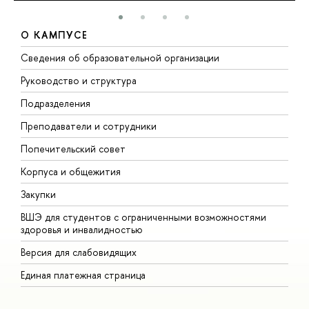
О КАМПУСЕ
Сведения об образовательной организации
М
Руководство и структура
М
Подразделения
Д
Преподаватели и сотрудники
О
Попечительский совет
П
Корпуса и общежития
П
Закупки
Д
ВШЭ для студентов с ограниченными возможностями
Д
здоровья и инвалидностью
А
Версия для слабовидящих
О
Единая платежная страница