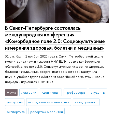
В Санкт-Петербурге состоялась
международная конференция
«Коморбидное поле 2.0: Социокультурные
измерения здоровья, болезни и медицины»
31 октября – 1 ноября 2025 года в Санкт-Петербургской школе
гуманитарных наук и искусств НИУ ВШЭ прошла конференция
«Коморбидное поле 2.0: Социокультурные измерения здоровья,
болезни и медицины», соорганизатором которой выступила
научно-учебная группа «История российской психиатрии: новые
подходы к изучению» НИУ ВШЭ.
Наука
лектории
идеи и опыт
профессора
студенты
дискуссии
исследования и аналитика
взгляд ученого
экспертиза
репортаж о событии