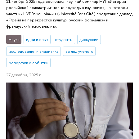
11 ноября 2025 года состоялся научный семинар НУГ «История
российской психиатрии: новые подходы к изучению», на котором
участник НУГ Роман Мамин (Université Paris Cité) представил доклад
«Фрейд на перекрестке культур: русский формализм и
французский психоанализ».
Наука
идеи и опыт
студенты
дискуссии
исследования и аналитика
взгляд ученого
репортаж о событии
27 декабря, 2025 г.