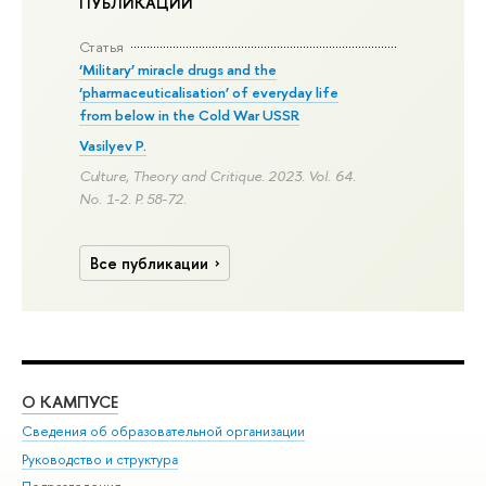
ПУБЛИКАЦИИ
Статья
‘Military’ miracle drugs and the
‘pharmaceuticalisation’ of everyday life
from below in the Cold War USSR
Vasilyev P.
Culture, Theory and Critique. 2023. Vol. 64.
No. 1-2.
P. 58-72.
Все публикации
О КАМПУСЕ
ОБ
Сведения об образовательной организации
Мер
Руководство и структура
Мер