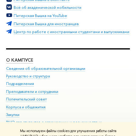
Всё об академической мобильности
Питерская Вышка на YouTube
Питерская Вышка для иностранцев
Центр по работе с иностранными студентами и выпускниками
О КАМПУСЕ
ОБ
Сведения об образовательной организации
Мер
Руководство и структура
Мер
Подразделения
Дов
Преподаватели и сотрудники
Ол
Попечительский совет
При
Корпуса и общежития
При
Закупки
Ди
ВШЭ для студентов с ограниченными возможностями
До
здоровья и инвалидностью
Ас
Мы используем файлы cookies для улучшения работы сайта
Версия для слабовидящих