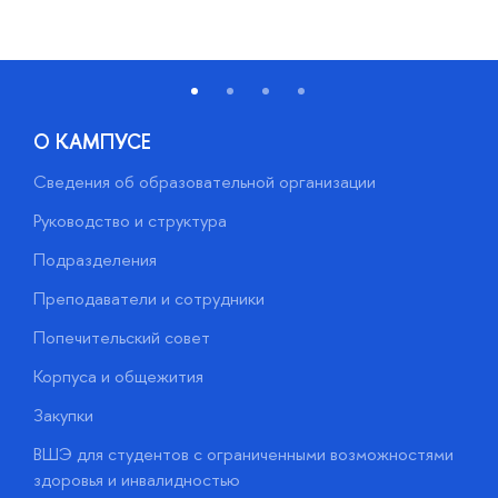
О КАМПУСЕ
Сведения об образовательной организации
М
Руководство и структура
М
Подразделения
Д
Преподаватели и сотрудники
О
Попечительский совет
П
Корпуса и общежития
П
Закупки
Д
ВШЭ для студентов с ограниченными возможностями
Д
здоровья и инвалидностью
А