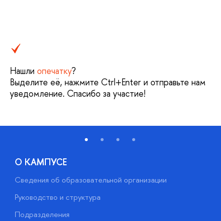
Нашли
опечатку
?
Выделите её, нажмите Ctrl+Enter и отправьте нам
уведомление. Спасибо за участие!
О КАМПУСЕ
Сведения об образовательной организации
М
Руководство и структура
М
Подразделения
Д