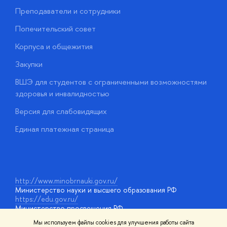
Преподаватели и сотрудники
О
Попечительский совет
П
Корпуса и общежития
П
Закупки
Д
ВШЭ для студентов с ограниченными возможностями
Д
здоровья и инвалидностью
А
Версия для слабовидящих
О
Единая платежная страница
у
http://www.minobrnauki.gov.ru/
Министерство науки и высшего образования РФ
https://edu.gov.ru/
Министерство просвещения РФ
https://elearning.hse.ru/mooc
Мы используем файлы cookies для улучшения работы сайта
Массовые открытые онлайн-курсы