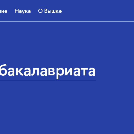
ние
Наука
О Вышке
бакалавриата