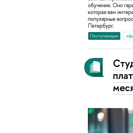
обучение. Оно гар
которая вам интер
популярные вопрос
Петербург.
Поступающим
оф
Сту
плат
мес