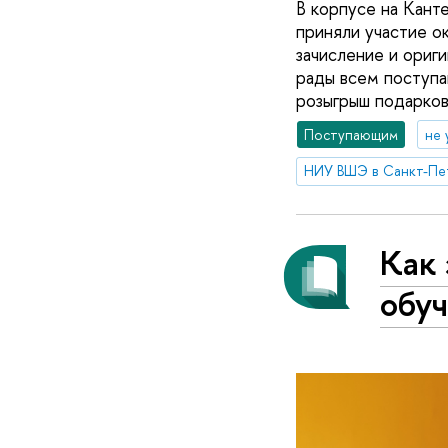
В корпусе на Канте
приняли участие о
зачисление и ориг
рады всем поступа
розыгрыш подарков
Поступающим
не 
НИУ ВШЭ в Санкт-Пе
Как 
обу