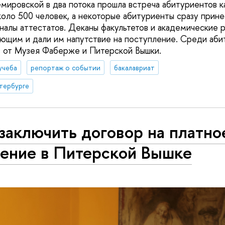
мировской в два потока прошла встреча абитуриентов ка
коло 500 человек, а некоторые абитуриенты сразу прине
иналы аттестатов. Деканы факультетов и академические 
ющим и дали им напутствие на поступление. Среди аб
 от Музея Фаберже и Питерской Вышки.
учеба
репортаж о событии
бакалавриат
тербурге
заключить договор на платно
чение в Питерской Вышке