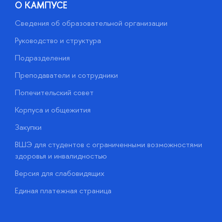
О КАМПУСЕ
Сведения об образовательной организации
М
Руководство и структура
М
Подразделения
Д
Преподаватели и сотрудники
О
Попечительский совет
П
Корпуса и общежития
П
Закупки
Д
ВШЭ для студентов с ограниченными возможностями
Д
здоровья и инвалидностью
А
Версия для слабовидящих
О
Единая платежная страница
у