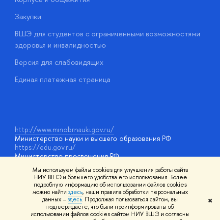
Закупки
Д
ВШЭ для студентов с ограниченными возможностями
Д
здоровья и инвалидностью
А
Версия для слабовидящих
О
Единая платежная страница
у
http://www.minobrnauki.gov.ru/
Министерство науки и высшего образования РФ
https://edu.gov.ru/
Министерство просвещения РФ
https://elearning.hse.ru/mooc
Мы используем файлы cookies для улучшения работы сайта
Массовые открытые онлайн-курсы
НИУ ВШЭ и большего удобства его использования. Более
подробную информацию об использовании файлов cookies
можно найти
здесь
, наши правила обработки персональных
данных –
здесь
. Продолжая пользоваться сайтом, вы
✖
© НИУ ВШЭ 1993–2026
Адреса и контакты
Условия
подтверждаете, что были проинформированы об
использования материалов
Политика конфиденциальности
Карта
использовании файлов cookies сайтом НИУ ВШЭ и согласны
сайта