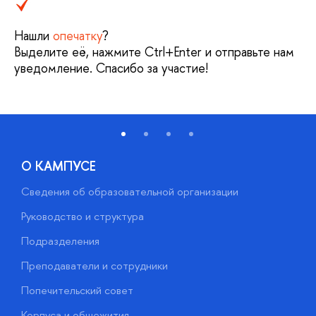
Нашли
опечатку
?
Выделите её, нажмите Ctrl+Enter и отправьте нам
уведомление. Спасибо за участие!
О КАМПУСЕ
Сведения об образовательной организации
М
Руководство и структура
М
Подразделения
Д
Преподаватели и сотрудники
О
Попечительский совет
П
Корпуса и общежития
П