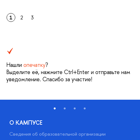
1
2
3
Нашли
опечатку
?
Выделите её, нажмите Ctrl+Enter и отправьте нам
уведомление. Спасибо за участие!
О КАМПУСЕ
Сведения об образовательной организации
М