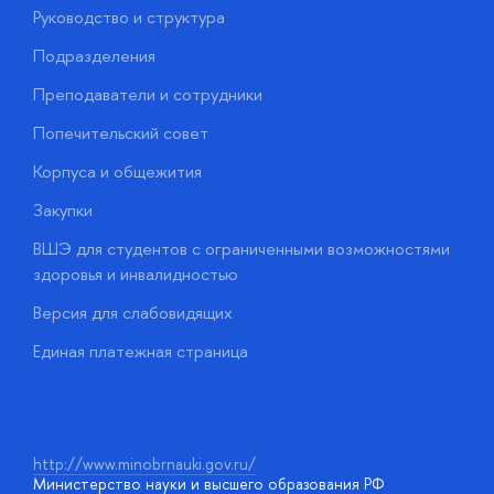
Руководство и структура
М
Подразделения
Д
Преподаватели и сотрудники
О
Попечительский совет
П
Корпуса и общежития
П
Закупки
Д
ВШЭ для студентов с ограниченными возможностями
Д
здоровья и инвалидностью
А
Версия для слабовидящих
О
Единая платежная страница
у
http://www.minobrnauki.gov.ru/
Министерство науки и высшего образования РФ