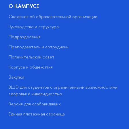
О КАМПУСЕ
Сведения об образовательной организации
М
Руководство и структура
М
Подразделения
Д
Преподаватели и сотрудники
О
Попечительский совет
П
Корпуса и общежития
П
Закупки
Д
ВШЭ для студентов с ограниченными возможностями
Д
здоровья и инвалидностью
А
Версия для слабовидящих
О
Единая платежная страница
у