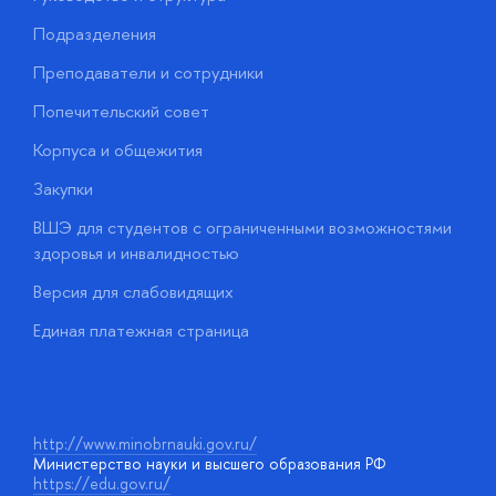
Подразделения
Д
Преподаватели и сотрудники
О
Попечительский совет
П
Корпуса и общежития
П
Закупки
Д
ВШЭ для студентов с ограниченными возможностями
Д
здоровья и инвалидностью
А
Версия для слабовидящих
О
Единая платежная страница
у
http://www.minobrnauki.gov.ru/
Министерство науки и высшего образования РФ
https://edu.gov.ru/