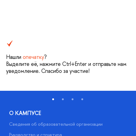
Нашли
опечатку
?
Выделите её, нажмите Ctrl+Enter и отправьте нам
уведомление. Спасибо за участие!
О КАМПУСЕ
Сведения об образовательной организации
М
Руководство и структура
М