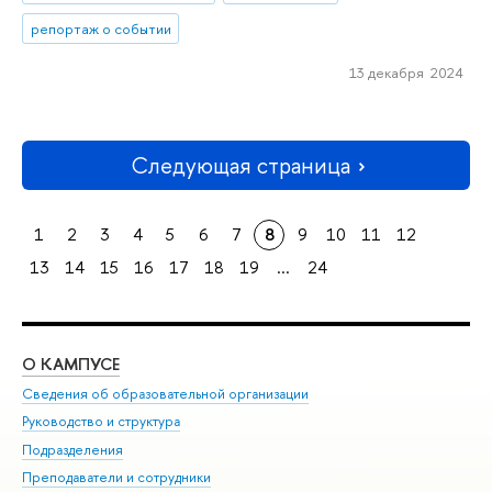
репортаж о событии
13 декабря 2024
Следующая страница
1
2
3
4
5
6
7
8
9
10
11
12
13
14
15
16
17
18
19
...
24
О КАМПУСЕ
ОБ
Сведения об образовательной организации
Мер
Руководство и структура
Мер
Подразделения
Дов
Преподаватели и сотрудники
Ол