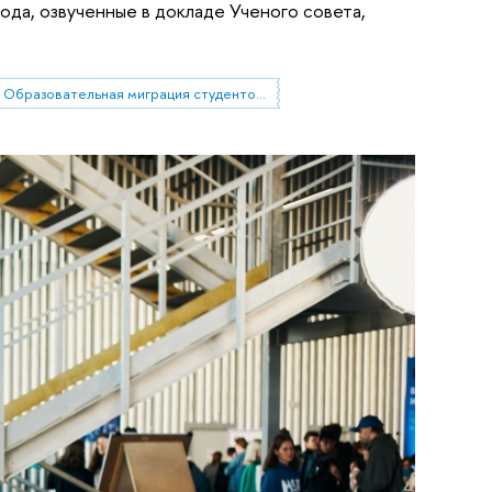
да, озвученные в докладе Ученого совета,
Образовательная миграция студентов из небольших городов и сел в мегаполисы. Социальное включение как способ повышения устойчивости: барьеры, стратегии, успешные практики