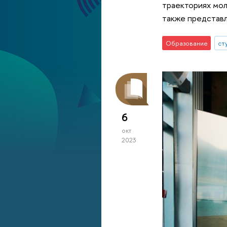
траекториях мол
также представл
Образование
ст
6
окт
2023