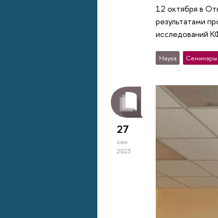
12 октября в От
результатами пр
исследований К
Наука
Семинары
27
сен
2023