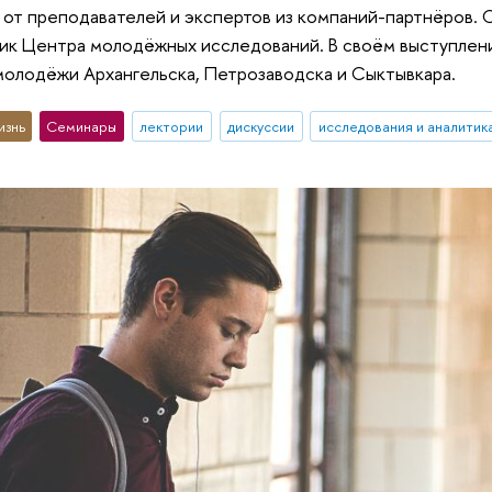
lks от преподавателей и экспертов из компаний-партнёров
ик Центра молодёжных исследований. В своём выступлени
олодёжи Архангельска, Петрозаводска и Сыктывкара.
изнь
Семинары
лектории
дискуссии
исследования и аналитик