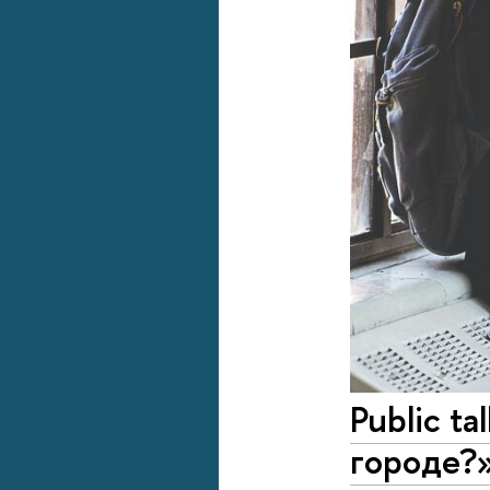
Public t
городе?