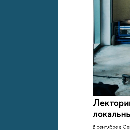
Лектори
локальн
В сентябре в Се