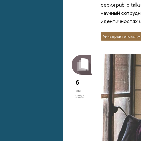
серия public ta
научный сотрудн
идентичностях м
Университетская ж
6
окт
2023