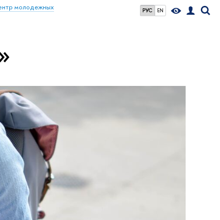
ентр молодежных
РУС
EN
»