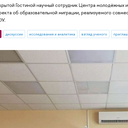
крытой Гостиной научный сотрудник Центра молодёжных 
оекта об образовательной миграции, реализуемого совм
ФУ.
дискуссии
исследования и аналитика
взгляд ученого
приглаш