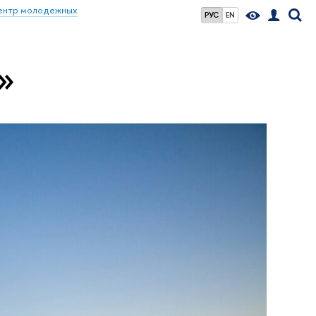
ентр молодежных
РУС
EN
»