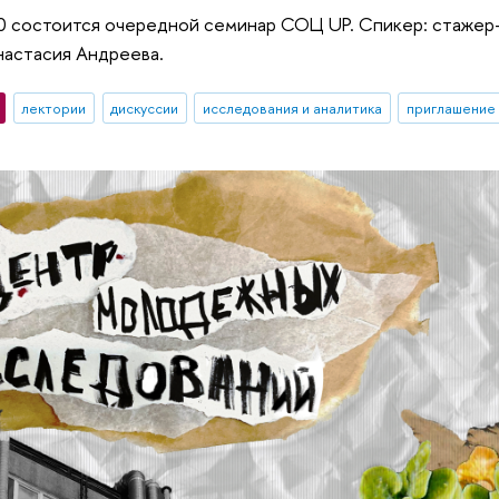
:00 состоится очередной семинар СОЦ UP. Спикер: стаже
настасия Андреева.
лектории
дискуссии
исследования и аналитика
приглашение 