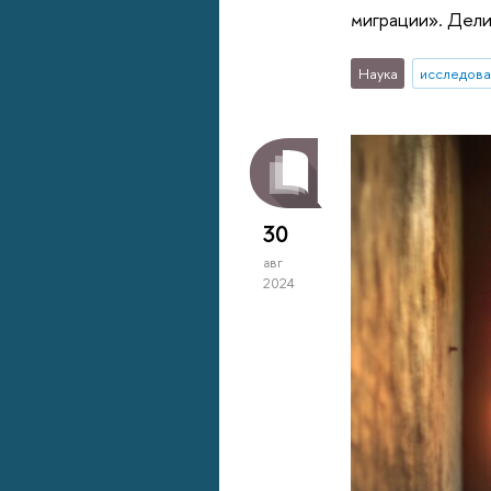
миграции». Дели
Наука
исследова
30
авг
2024