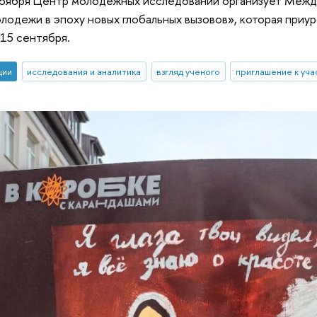
 ноября Центр молодежных исследований организует Меж
лодежи в эпоху новых глобальных вызовов», которая приур
15 сентября.
ции
исследования и аналитика
взгляд ученого
приглашение к уч