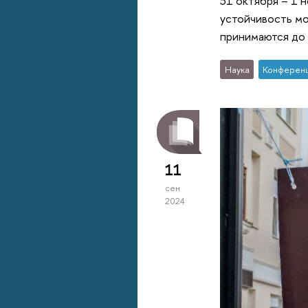
31 октября – 1
устойчивость мо
принимаются до 
Наука
Конферен
11
сен
2024