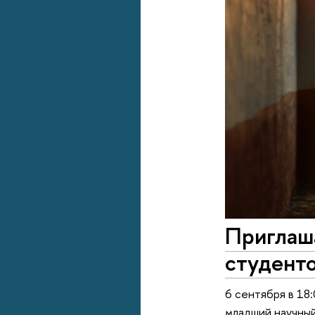
Приглаш
студенто
6 сентября в 18
младший научны