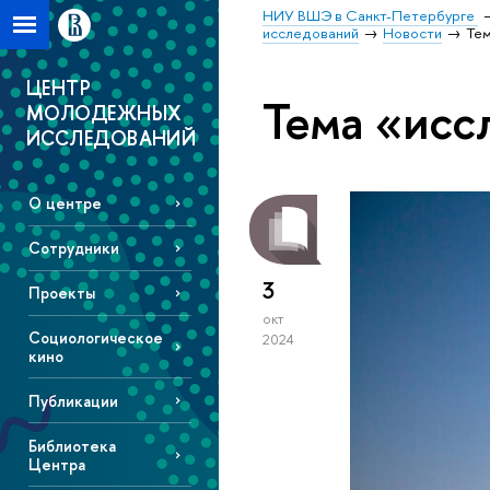
НИУ ВШЭ в Санкт-Петербурге
исследований
Новости
Тем
ЦЕНТР
Тема «исс
МОЛОДЕЖНЫХ
ИССЛЕДОВАНИЙ
О центре
Сотрудники
3
Проекты
окт
Социологическое
2024
кино
Публикации
Библиотека
Центра