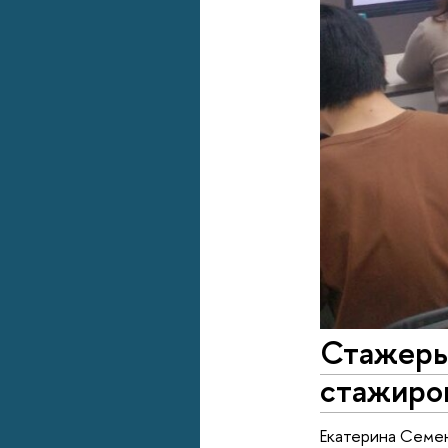
Стажеры
стажиро
Екатерина Семен