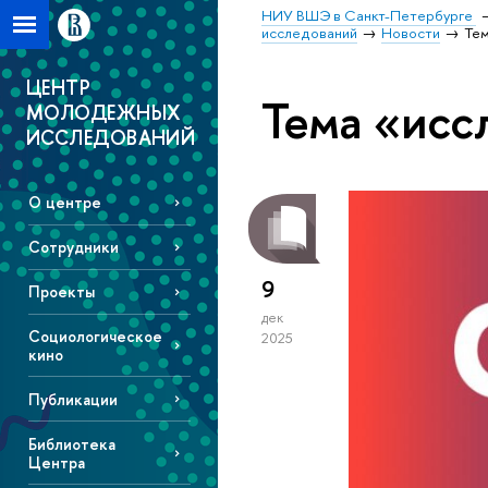
НИУ ВШЭ в Санкт-Петербурге
исследований
Новости
Тем
ЦЕНТР
Тема «исс
МОЛОДЕЖНЫХ
ИССЛЕДОВАНИЙ
О центре
Сотрудники
9
Проекты
дек
Социологическое
2025
кино
Публикации
Библиотека
Центра