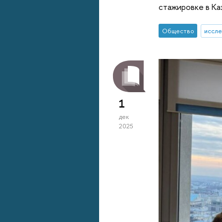
стажировке в Ка
Общество
иссле
1
дек
2025