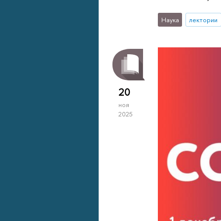
Наука
лектории
20
ноя
2025