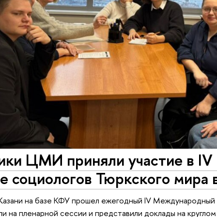
ики ЦМИ приняли участие в I
е социологов Тюркского мира 
Казани на базе КФУ прошел ежегодный IV Международный 
ли на пленарной сессии и представили доклады на круглом