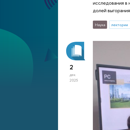
исследования в 
долей выгорания
Наука
лектории
2
дек
2025