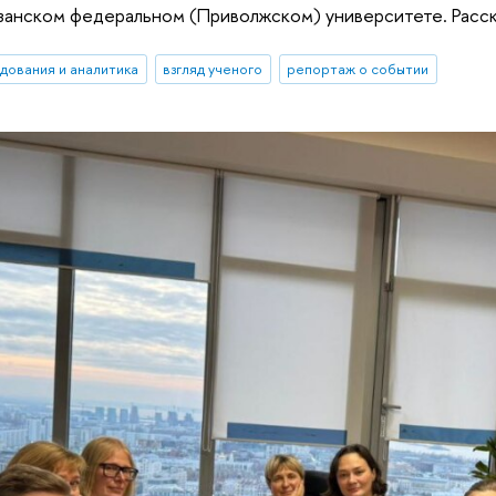
занском федеральном (Приволжском) университете. Расска
дования и аналитика
взгляд ученого
репортаж о событии