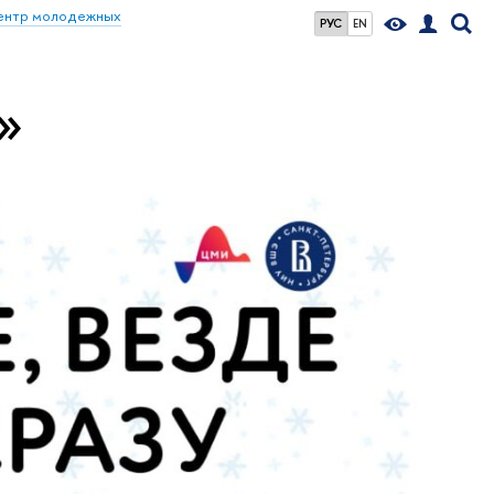
ентр молодежных
РУС
EN
»