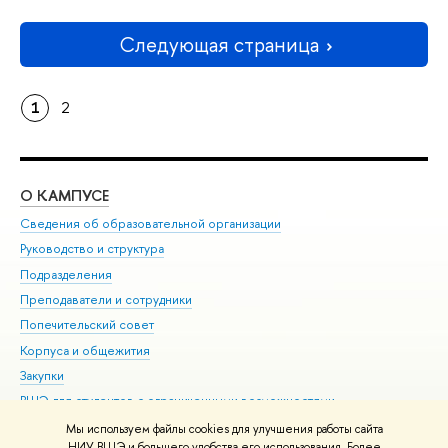
Следующая страница
1
2
О КАМПУСЕ
ОБ
Сведения об образовательной организации
Мер
Руководство и структура
Мер
Подразделения
Дов
Преподаватели и сотрудники
Ол
Попечительский совет
При
Корпуса и общежития
При
Закупки
Ди
ВШЭ для студентов с ограниченными возможностями
До
здоровья и инвалидностью
Ас
Мы используем файлы cookies для улучшения работы сайта
Версия для слабовидящих
НИУ ВШЭ и большего удобства его использования. Более