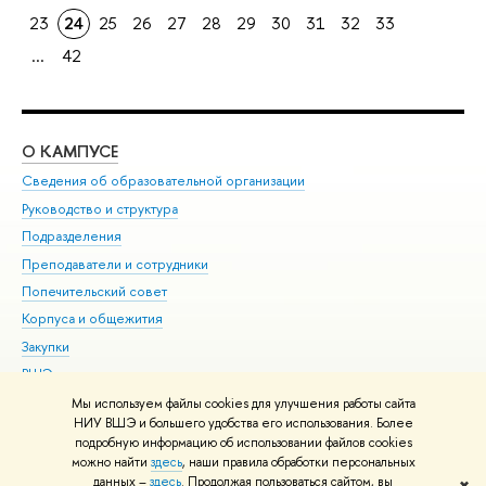
23
24
25
26
27
28
29
30
31
32
33
...
42
О КАМПУСЕ
ОБ
Сведения об образовательной организации
Мер
Руководство и структура
Мер
Подразделения
Дов
Преподаватели и сотрудники
Ол
Попечительский совет
При
Корпуса и общежития
При
Закупки
Ди
ВШЭ для студентов с ограниченными возможностями
До
здоровья и инвалидностью
Ас
Мы используем файлы cookies для улучшения работы сайта
Версия для слабовидящих
НИУ ВШЭ и большего удобства его использования. Более
Обр
подробную информацию об использовании файлов cookies
Единая платежная страница
можно найти
здесь
, наши правила обработки персональных
данных –
здесь
. Продолжая пользоваться сайтом, вы