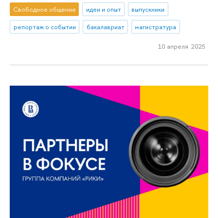
Свободное общение
идеи и опыт
выпускники
репортаж о событии
бакалавриат
магистратура
10 апреля 2025