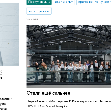
Поступающим
идеи и опыт
приглашение к участ
магистратура
23 июля
:
о
Стали ещё сильнее
ология и
Первый поток «Мастерских РБК» завершился в Школе 
у по
НИУ ВШЭ – Санкт-Петербург
ика».