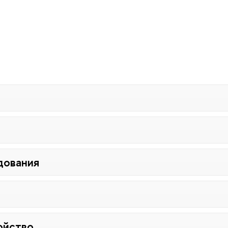
дования
ойство