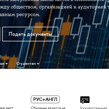
жду обществом, организацией и аудиторией 
лавным ресурсом.
Подать документы
там
Студентам
РУС+АНГЛ
ных мест
Обучение ведется на
Государственная