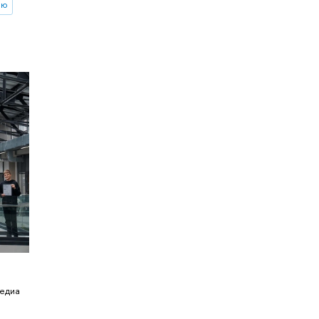
ию
медиа