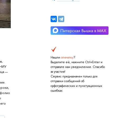
Нашли
опечатку
?
ы,
Выделите её, нажмите Ctrl+Enter и
 НИУ
отправьте нам уведомление. Спасибо
ица —
за участие!
Сервис предназначен только для
отправки сообщений об
нии.
орфографических и пунктуационных
сроки,
ошибках.
тфолио
о
 его