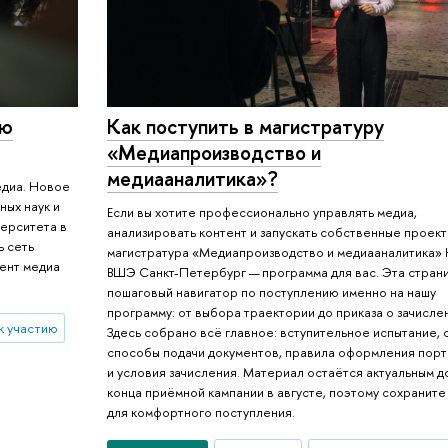
ую
Как поступить в магистратуру
«Медиапроизводство и
медиааналитика»?
едиа. Новое
ных наук и
Если вы хотите профессионально управлять медиа,
верситета в
анализировать контент и запускать собственные проект
ь сеть
магистратура «Медиапроизводство и медиааналитика»
ент медиа
ВШЭ Санкт-Петербург — программа для вас. Эта стран
пошаговый навигатор по поступлению именно на нашу
программу: от выбора траектории до приказа о зачисле
к участию
Здесь собрано всё главное: вступительное испытание, 
способы подачи документов, правила оформления пор
и условия зачисления. Материал остаётся актуальным д
конца приёмной кампании в августе, поэтому сохраните
для комфортного поступления.