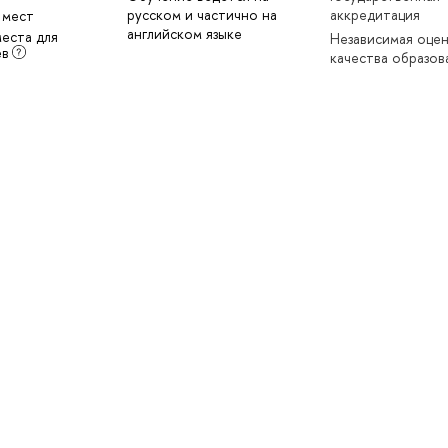
русском и частично на
аккредитация
 мест
английском языке
места для
Независимая оце
ев
качества образов