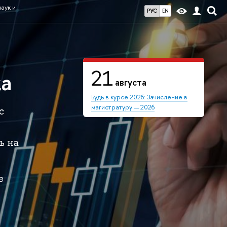
аук и
РУС
EN
21
ка
августа
Будь в курсе 2026: Зачисление в
магистратуру — 2026
с
ь на
е