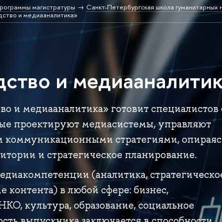
рограммы магистратуры
Санкт-Петербургская школа гуманитарных н
ство и медиааналитика»
ство и медиааналити
о и медиааналитика» готовит специалистов 
ые проектируют медиасистемы, управляют
 коммуникационными стратегиями, опираяс
итории и стратегическое планирование.
едиакомпетенции (аналитика, стратегическо
 контента) в любой сфере: бизнес,
НКО, культура, образование, социальное
сть выпускника заключается в способности