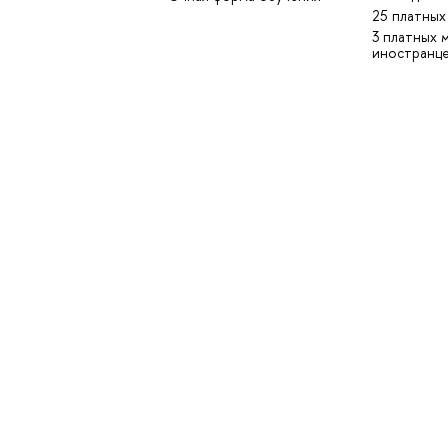
25 платных
3 платных 
иностранц