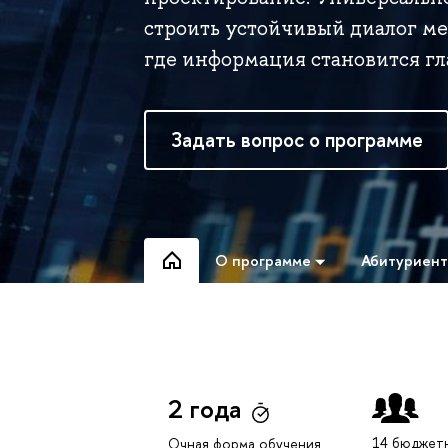
строить устойчивый диалог ме
где информация становится г
Задать вопрос о программе
О программе
Абитуриен
2 года
14 бюджет
Очная форма обучения