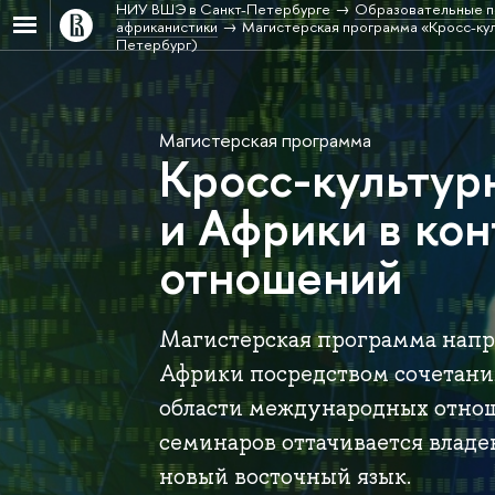
НИУ ВШЭ в Санкт-Петербурге
Образовательные п
африканистики
Магистерская программа «Кросс-кул
Петербург)
Магистерская программа
Кросс-культур
и Африки в ко
отношений
Магистерская программа напр
Африки посредством сочетани
области международных отнош
семинаров оттачивается владе
новый восточный язык.