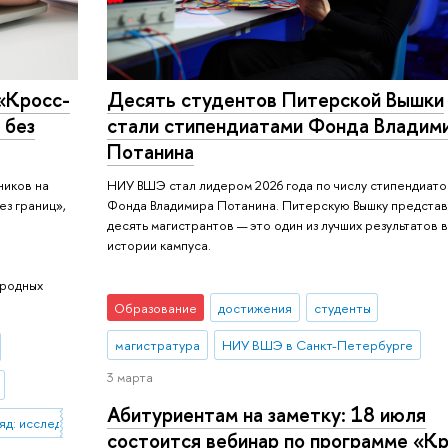
«Кросс-
Десять студентов Питерской Вышки
 без
стали стипендиатами Фонда Владим
Потанина
ников на
НИУ ВШЭ стал лидером 2026 года по числу стипендиато
ез границ»,
Фонда Владимира Потанина. Питерскую Вышку предста
деcять магистрантов — это один из лучших результатов 
истории кампуса.
ародных
Образование
достижения
студенты
магистратура
НИУ ВШЭ в Санкт-Петербурге
3 марта
Абитуриентам на заметку: 18 июля
яд: исследования без границ»
состоится вебинар по программе «К