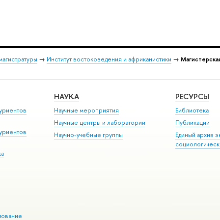
магистратуры
→
Институт востоковедения и африканистики
→
Магистерская
НАУКА
РЕСУРСЫ
уриентов
Научные мероприятия
Библиотека
Научные центры и лаборатории
Публикации
уриентов
Научно-учебные группы
Единый архив э
социологическ
ка
зование