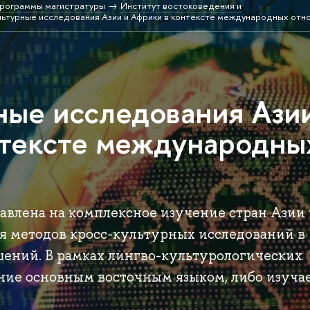
рограммы магистратуры
Институт востоковедения и
ьтурные исследования Азии и Африки в контексте международных отн
ные исследования Ази
нтексте международны
авлена на комплексное изучение стран Азии
я методов кросс-культурных исследований в
ений. В рамках лингво-культурологических
ние основным восточным языком, либо изуча