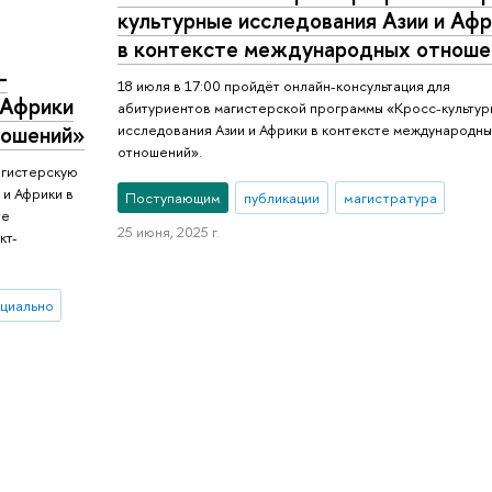
культурные исследования Азии и Аф
в контексте международных отноше
-
18 июля в 17:00 пройдёт онлайн-консультация для
 Африки
абитуриентов магистерской программы «Кросс-культу
ношений»
исследования Азии и Африки в контексте международны
отношений».
агистерскую
 и Африки в
Поступающим
публикации
магистратура
те
25 июня, 2025 г.
кт-
циально