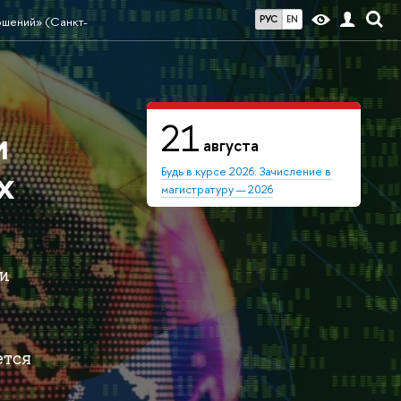
РУС
EN
ошений» (Санкт-
21
и
августа
х
Будь в курсе 2026: Зачисление в
магистратуру — 2026
 и
ется