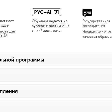
РУС+АНГЛ
ных мест
Обучение ведется на
Государственная
русском и частично на
аккредитация
 мест
английском языке
места для
Независимая оце
ев
качества образов
льной программы
упления