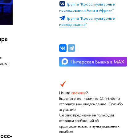
Группа "Кросс-культурные
исследования Азии и Африки"
Группа "Кросс-культурные
исследования"
ира
в
вляют
в
Нашли
опечатку
?
Выделите её, нажмите Ctrl+Enter и
отправьте нам уведомление. Спасибо
за участие!
Сервис предназначен только для
отправки сообщений об
орфографических и пунктуационных
ошибках.
росс-