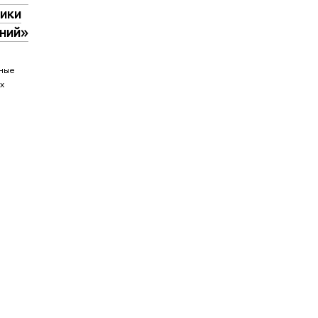
рики
ний»
рные
х