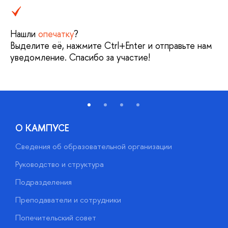
Нашли
опечатку
?
Выделите её, нажмите Ctrl+Enter и отправьте нам
уведомление. Спасибо за участие!
О КАМПУСЕ
Сведения об образовательной организации
М
Руководство и структура
М
Подразделения
Д
Преподаватели и сотрудники
О
Попечительский совет
П